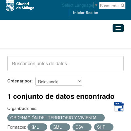
Select Language
▼
Iniciar Sesión
Conjuntos de datos
Conjuntos de datos
Organizaciones
Grupos
Ordenar por
Acerca de
1 conjunto de datos encontrado
Organizaciones:
ORDENACIÓN DEL TERRITORIO Y VIVIENDA
Formatos:
KML
GML
CSV
SHP