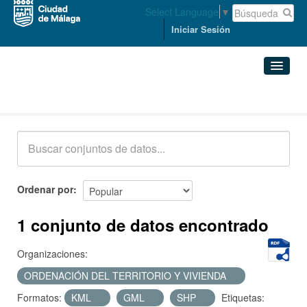
Select Language
▼
Iniciar Sesión
Conjuntos de datos
Conjuntos de datos
Organizaciones
Grupos
Ordenar por
Acerca de
1 conjunto de datos encontrado
Organizaciones:
ORDENACIÓN DEL TERRITORIO Y VIVIENDA
Formatos:
KML
GML
SHP
Etiquetas: