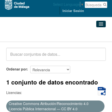
Select Language
▼
Iniciar Sesión
Conjuntos de datos
Conjuntos de datos
Organizaciones
Grupos
Ordenar por
Acerca de
1 conjunto de datos encontrado
Licencias:
Creative Commons Atribución/Reconocimiento 4.0
Licencia Pública Internacional — CC BY 4.0