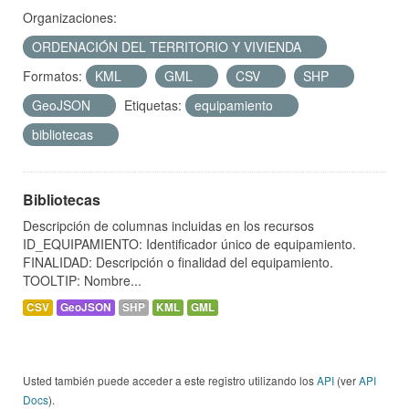
Organizaciones:
ORDENACIÓN DEL TERRITORIO Y VIVIENDA
Formatos:
KML
GML
CSV
SHP
GeoJSON
Etiquetas:
equipamiento
bibliotecas
Bibliotecas
Descripción de columnas incluidas en los recursos
ID_EQUIPAMIENTO: Identificador único de equipamiento.
FINALIDAD: Descripción o finalidad del equipamiento.
TOOLTIP: Nombre...
CSV
GeoJSON
SHP
KML
GML
Usted también puede acceder a este registro utilizando los
API
(ver
API
Docs
).