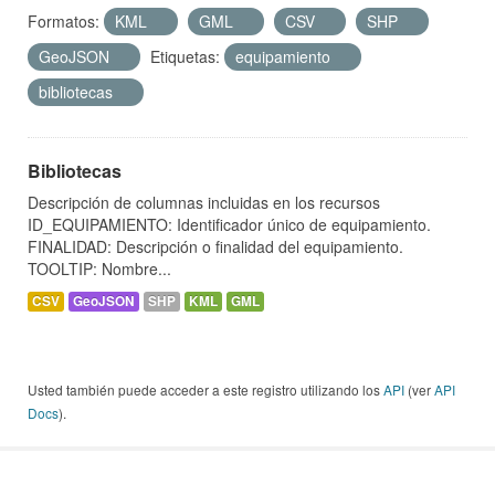
Formatos:
KML
GML
CSV
SHP
GeoJSON
Etiquetas:
equipamiento
bibliotecas
Bibliotecas
Descripción de columnas incluidas en los recursos
ID_EQUIPAMIENTO: Identificador único de equipamiento.
FINALIDAD: Descripción o finalidad del equipamiento.
TOOLTIP: Nombre...
CSV
GeoJSON
SHP
KML
GML
Usted también puede acceder a este registro utilizando los
API
(ver
API
Docs
).