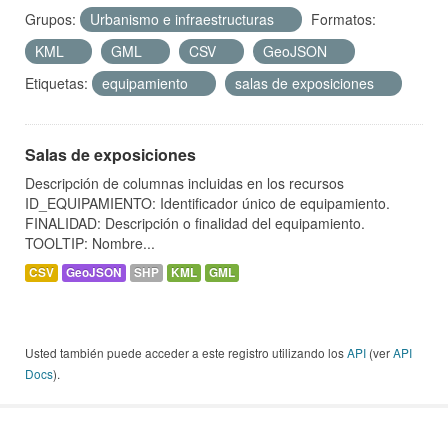
Grupos:
Urbanismo e infraestructuras
Formatos:
KML
GML
CSV
GeoJSON
Etiquetas:
equipamiento
salas de exposiciones
Salas de exposiciones
Descripción de columnas incluidas en los recursos
ID_EQUIPAMIENTO: Identificador único de equipamiento.
FINALIDAD: Descripción o finalidad del equipamiento.
TOOLTIP: Nombre...
CSV
GeoJSON
SHP
KML
GML
Usted también puede acceder a este registro utilizando los
API
(ver
API
Docs
).