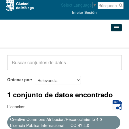
Select Language
▼
Iniciar Sesión
Conjuntos de datos
Conjuntos de datos
Organizaciones
Grupos
Ordenar por
Acerca de
1 conjunto de datos encontrado
Licencias:
Creative Commons Atribución/Reconocimiento 4.0
Licencia Pública Internacional — CC BY 4.0