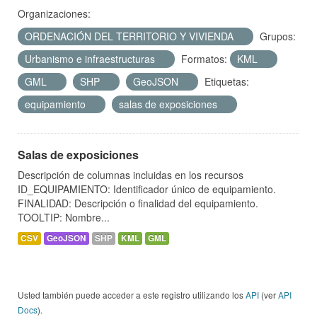
Organizaciones:
ORDENACIÓN DEL TERRITORIO Y VIVIENDA
Grupos:
Urbanismo e infraestructuras
Formatos:
KML
GML
SHP
GeoJSON
Etiquetas:
equipamiento
salas de exposiciones
Salas de exposiciones
Descripción de columnas incluidas en los recursos
ID_EQUIPAMIENTO: Identificador único de equipamiento.
FINALIDAD: Descripción o finalidad del equipamiento.
TOOLTIP: Nombre...
CSV
GeoJSON
SHP
KML
GML
Usted también puede acceder a este registro utilizando los
API
(ver
API
Docs
).