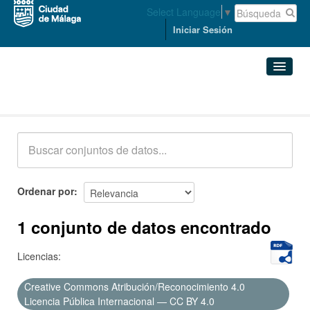
Select Language
▼
Iniciar Sesión
Conjuntos de datos
Conjuntos de datos
Organizaciones
Grupos
Ordenar por
Acerca de
1 conjunto de datos encontrado
Licencias:
Creative Commons Atribución/Reconocimiento 4.0
Licencia Pública Internacional — CC BY 4.0