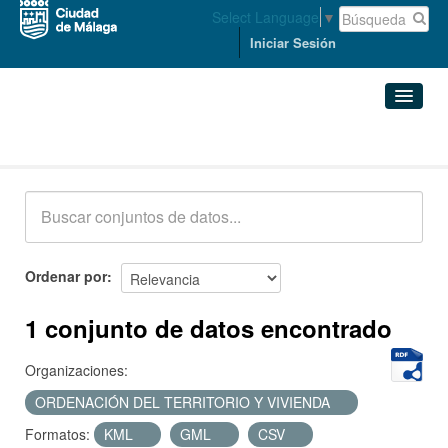
Select Language
▼
Iniciar Sesión
Conjuntos de datos
Conjuntos de datos
Organizaciones
Grupos
Ordenar por
Acerca de
1 conjunto de datos encontrado
Organizaciones:
ORDENACIÓN DEL TERRITORIO Y VIVIENDA
Formatos:
KML
GML
CSV