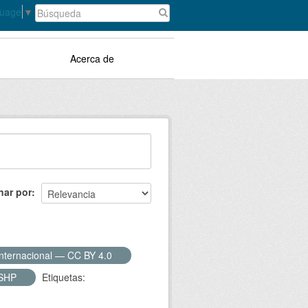
guage
▼
Acerca de
nar por
Internacional — CC BY 4.0
SHP
Etiquetas: