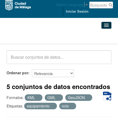
Select Language
▼
Iniciar Sesión
Conjuntos de datos
Conjuntos de datos
Organizaciones
Grupos
Ordenar por
Acerca de
5 conjuntos de datos encontrados
Formatos:
KML
GML
GeoJSON
Etiquetas:
equipamiento
ocio