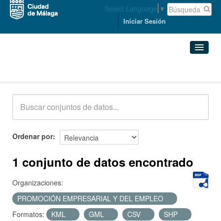
Select Language
▼
Iniciar Sesión
Conjuntos de datos
Conjuntos de datos
Organizaciones
Grupos
Ordenar por
Acerca de
1 conjunto de datos encontrado
Organizaciones:
PROMOCIÓN EMPRESARIAL Y DEL EMPLEO
Formatos:
KML
GML
CSV
SHP