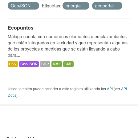
GeoJSON
Etiquetas:
energía
geoportal
Ecopuntos
Málaga cuenta con numerosos elementos o emplazamientos
que están integrados en la ciudad y que representan algunos
de los proyectos o medidas que se están llevando a cabo
para...
CSV
GeoJSON
SHP
KML
GML
Usted también puede acceder a este registro utilizando los
API
(ver
API
Docs
).