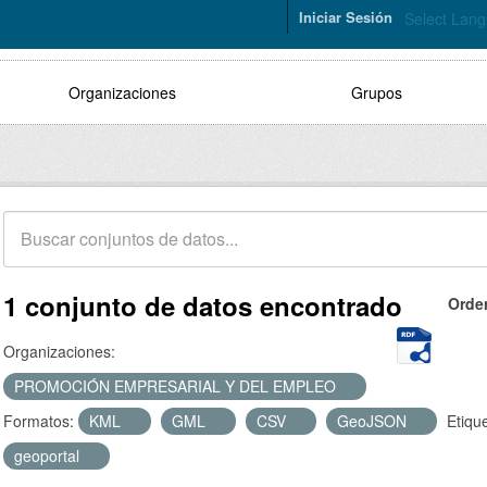
Iniciar Sesión
Select Lan
Organizaciones
Grupos
1 conjunto de datos encontrado
Orde
Organizaciones:
PROMOCIÓN EMPRESARIAL Y DEL EMPLEO
Formatos:
KML
GML
CSV
GeoJSON
Etiqu
geoportal