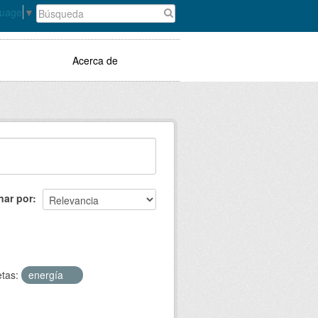
guage
▼
Acerca de
nar por
etas:
energía