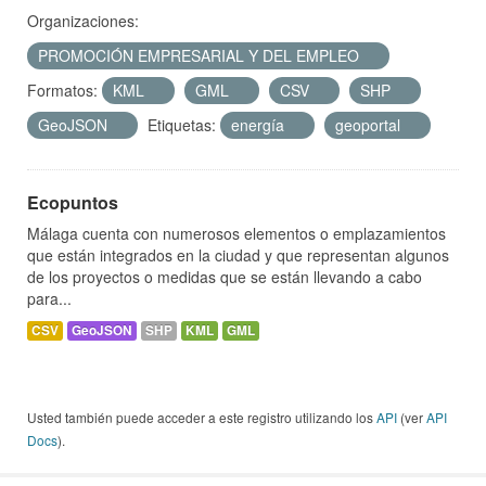
Organizaciones:
PROMOCIÓN EMPRESARIAL Y DEL EMPLEO
Formatos:
KML
GML
CSV
SHP
GeoJSON
Etiquetas:
energía
geoportal
Ecopuntos
Málaga cuenta con numerosos elementos o emplazamientos
que están integrados en la ciudad y que representan algunos
de los proyectos o medidas que se están llevando a cabo
para...
CSV
GeoJSON
SHP
KML
GML
Usted también puede acceder a este registro utilizando los
API
(ver
API
Docs
).