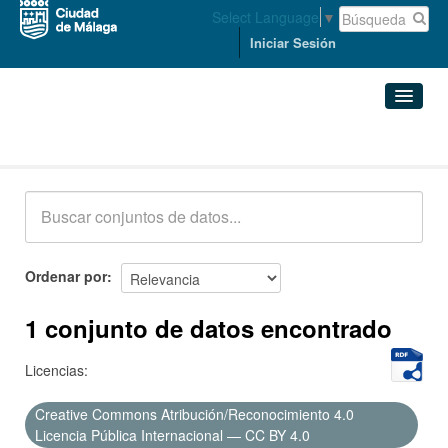
Select Language
▼
Iniciar Sesión
Conjuntos de datos
Conjuntos de datos
Organizaciones
Grupos
Ordenar por
Acerca de
1 conjunto de datos encontrado
Licencias:
Creative Commons Atribución/Reconocimiento 4.0
Licencia Pública Internacional — CC BY 4.0