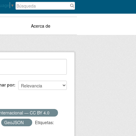
guage
▼
Acerca de
nar por
Internacional — CC BY 4.0
GeoJSON
Etiquetas: