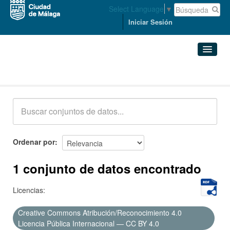
Select Language
▼
Iniciar Sesión
Conjuntos de datos
Conjuntos de datos
Organizaciones
Grupos
Ordenar por
Acerca de
1 conjunto de datos encontrado
Licencias:
Creative Commons Atribución/Reconocimiento 4.0
Licencia Pública Internacional — CC BY 4.0