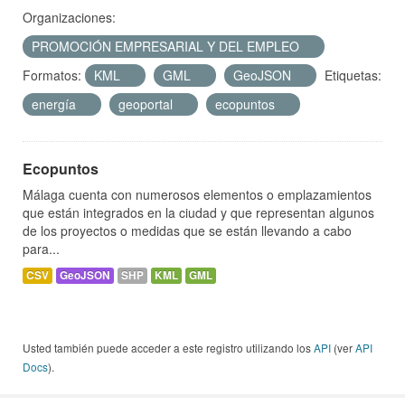
Organizaciones:
PROMOCIÓN EMPRESARIAL Y DEL EMPLEO
Formatos:
KML
GML
GeoJSON
Etiquetas:
energía
geoportal
ecopuntos
Ecopuntos
Málaga cuenta con numerosos elementos o emplazamientos
que están integrados en la ciudad y que representan algunos
de los proyectos o medidas que se están llevando a cabo
para...
CSV
GeoJSON
SHP
KML
GML
Usted también puede acceder a este registro utilizando los
API
(ver
API
Docs
).