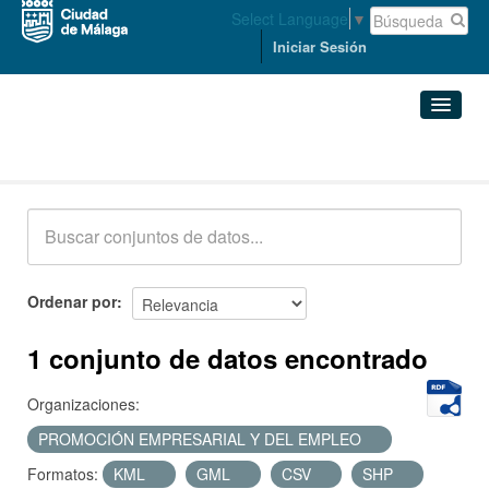
Select Language
▼
Iniciar Sesión
Conjuntos de datos
Conjuntos de datos
Organizaciones
Grupos
Ordenar por
Acerca de
1 conjunto de datos encontrado
Organizaciones:
PROMOCIÓN EMPRESARIAL Y DEL EMPLEO
Formatos:
KML
GML
CSV
SHP