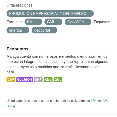
Organizaciones:
PROMOCIÓN EMPRESARIAL Y DEL EMPLEO
Formatos:
KML
GML
GeoJSON
Etiquetas:
energía
geoportal
Ecopuntos
Málaga cuenta con numerosos elementos o emplazamientos
que están integrados en la ciudad y que representan algunos
de los proyectos o medidas que se están llevando a cabo
para...
CSV
GeoJSON
SHP
KML
GML
Usted también puede acceder a este registro utilizando los
API
(ver
API
Docs
).