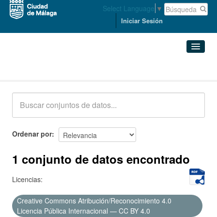
Select Language
▼
Iniciar Sesión
Conjuntos de datos
Conjuntos de datos
Organizaciones
Grupos
Ordenar por
Acerca de
1 conjunto de datos encontrado
Licencias:
Creative Commons Atribución/Reconocimiento 4.0
Licencia Pública Internacional — CC BY 4.0