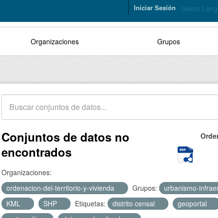
Iniciar Sesión
Select Lan
Organizaciones
Grupos
Conjuntos de datos no
Orde
encontrados
Organizaciones:
ordenacion-del-territorio-y-vivienda
Grupos:
urbanismo-infrae
KML
SHP
Etiquetas:
distrito censal
geoportal