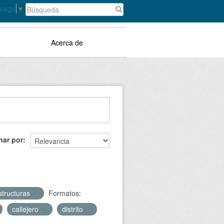
guage
▼
Acerca de
nar por
structuras
Formatos:
callejero
distrito