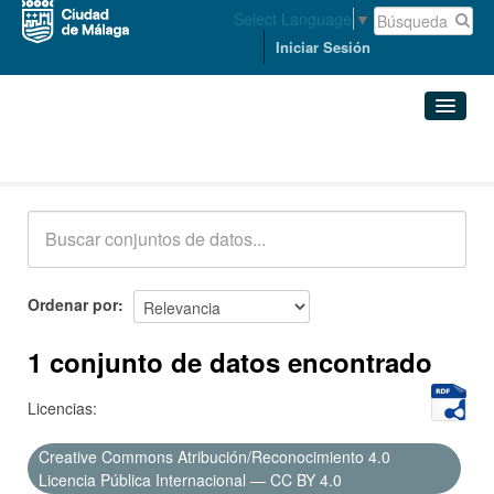
Select Language
▼
Iniciar Sesión
Conjuntos de datos
Conjuntos de datos
Organizaciones
Grupos
Ordenar por
Acerca de
1 conjunto de datos encontrado
Licencias:
Creative Commons Atribución/Reconocimiento 4.0
Licencia Pública Internacional — CC BY 4.0