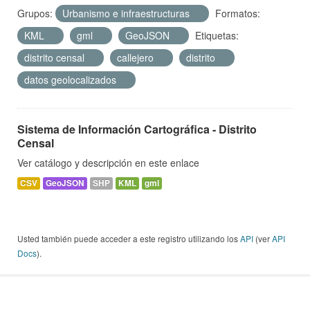
Grupos:
Urbanismo e infraestructuras
Formatos:
KML
gml
GeoJSON
Etiquetas:
distrito censal
callejero
distrito
datos geolocalizados
Sistema de Información Cartográfica - Distrito
Censal
Ver catálogo y descripción en este enlace
CSV
GeoJSON
SHP
KML
gml
Usted también puede acceder a este registro utilizando los
API
(ver
API
Docs
).