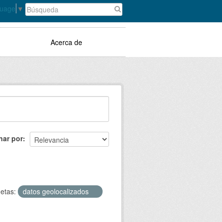
guage
▼
Acerca de
nar por
uetas:
datos geolocalizados