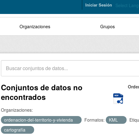
Iniciar Sesión
Select Lan
Organizaciones
Grupos
Conjuntos de datos no
Orde
encontrados
Organizaciones:
ordenacion-del-territorio-y-vivienda
Formatos:
KML
Etiq
cartografía