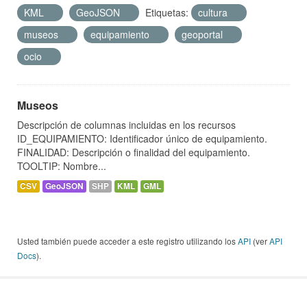
KML
GeoJSON
Etiquetas:
cultura
museos
equipamiento
geoportal
ocio
Museos
Descripción de columnas incluidas en los recursos
ID_EQUIPAMIENTO: Identificador único de equipamiento.
FINALIDAD: Descripción o finalidad del equipamiento.
TOOLTIP: Nombre...
CSV
GeoJSON
SHP
KML
GML
Usted también puede acceder a este registro utilizando los
API
(ver
API
Docs
).