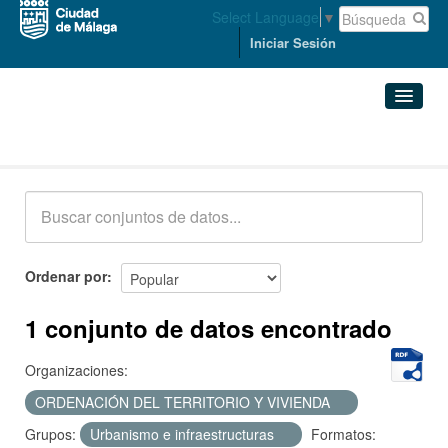
Select Language
▼
Iniciar Sesión
Conjuntos de datos
Conjuntos de datos
Organizaciones
Grupos
Ordenar por
Acerca de
1 conjunto de datos encontrado
Organizaciones:
ORDENACIÓN DEL TERRITORIO Y VIVIENDA
Grupos:
Urbanismo e infraestructuras
Formatos: