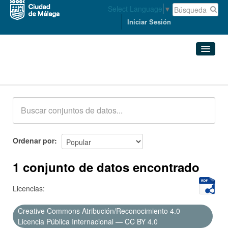
Select Language
▼
Iniciar Sesión
Conjuntos de datos
Conjuntos de datos
Organizaciones
Grupos
Ordenar por
Acerca de
1 conjunto de datos encontrado
Licencias:
Creative Commons Atribución/Reconocimiento 4.0
Licencia Pública Internacional — CC BY 4.0