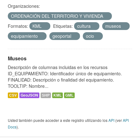
Organizaciones:
ORDENACIÓN DEL TERRITORIO Y VIVIENDA
Formatos:
KML
Etiquetas:
cultura
museos
equipamiento
geoportal
ocio
Museos
Descripción de columnas incluidas en los recursos
ID_EQUIPAMIENTO: Identificador único de equipamiento.
FINALIDAD: Descripción o finalidad del equipamiento.
TOOLTIP: Nombre...
CSV
GeoJSON
SHP
KML
GML
Usted también puede acceder a este registro utilizando los
API
(ver
API
Docs
).