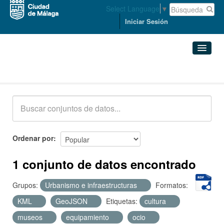
Select Language
▼
Iniciar Sesión
Conjuntos de datos
Conjuntos de datos
Organizaciones
Grupos
Ordenar por
Acerca de
1 conjunto de datos encontrado
Grupos:
Urbanismo e infraestructuras
Formatos:
KML
GeoJSON
Etiquetas:
cultura
museos
equipamiento
ocio