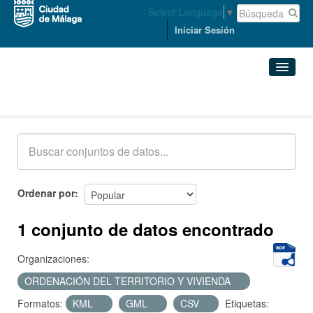
Select Language
▼
Iniciar Sesión
Conjuntos de datos
Conjuntos de datos
Organizaciones
Grupos
Ordenar por
Acerca de
1 conjunto de datos encontrado
Organizaciones:
ORDENACIÓN DEL TERRITORIO Y VIVIENDA
Formatos:
KML
GML
CSV
Etiquetas: