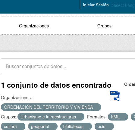
Iniciar Sesión
Select Lan
Organizaciones
Grupos
1 conjunto de datos encontrado
Orde
Organizaciones:
ORDENACIÓN DEL TERRITORIO Y VIVIENDA
Grupos:
Urbanismo e infraestructuras
Formatos:
KML
cultura
geoportal
bibliotecas
ocio