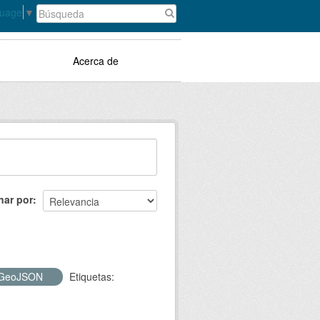
guage
▼
Acerca de
nar por
GeoJSON
Etiquetas: