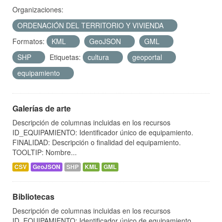
Organizaciones:
ORDENACIÓN DEL TERRITORIO Y VIVIENDA
Formatos:
KML
GeoJSON
GML
SHP
Etiquetas:
cultura
geoportal
equipamiento
Galerías de arte
Descripción de columnas incluidas en los recursos
ID_EQUIPAMIENTO: Identificador único de equipamiento.
FINALIDAD: Descripción o finalidad del equipamiento.
TOOLTIP: Nombre...
CSV
GeoJSON
SHP
KML
GML
Bibliotecas
Descripción de columnas incluidas en los recursos
ID_EQUIPAMIENTO: Identificador único de equipamiento.