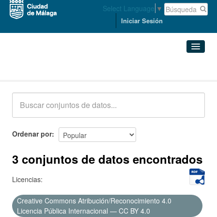
Select Language
▼
Iniciar Sesión
Conjuntos de datos
Conjuntos de datos
Organizaciones
Grupos
Ordenar por
Acerca de
3 conjuntos de datos encontrados
Licencias:
Creative Commons Atribución/Reconocimiento 4.0
Licencia Pública Internacional — CC BY 4.0