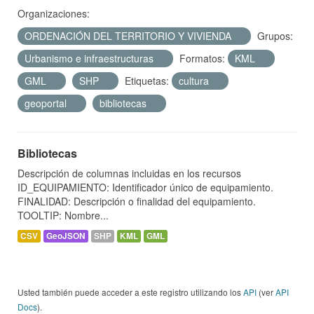
Organizaciones:
ORDENACIÓN DEL TERRITORIO Y VIVIENDA
Grupos:
Urbanismo e infraestructuras
Formatos:
KML
GML
SHP
Etiquetas:
cultura
geoportal
bibliotecas
Bibliotecas
Descripción de columnas incluidas en los recursos
ID_EQUIPAMIENTO: Identificador único de equipamiento.
FINALIDAD: Descripción o finalidad del equipamiento.
TOOLTIP: Nombre...
CSV
GeoJSON
SHP
KML
GML
Usted también puede acceder a este registro utilizando los
API
(ver
API
Docs
).