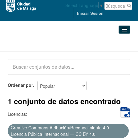
Select Language
▼
Iniciar Sesión
Conjuntos de datos
Conjuntos de datos
Organizaciones
Grupos
Ordenar por
Acerca de
1 conjunto de datos encontrado
Licencias:
Creative Commons Atribución/Reconocimiento 4.0
Licencia Pública Internacional — CC BY 4.0