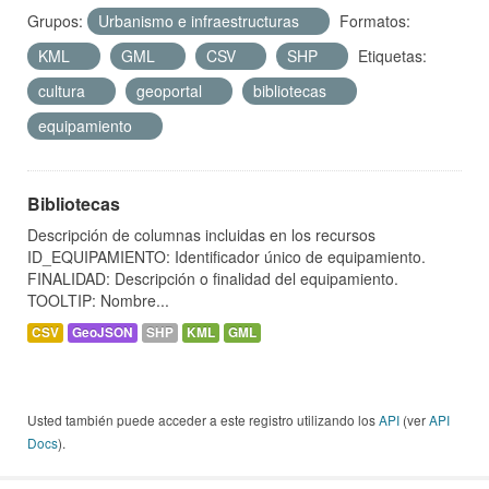
Grupos:
Urbanismo e infraestructuras
Formatos:
KML
GML
CSV
SHP
Etiquetas:
cultura
geoportal
bibliotecas
equipamiento
Bibliotecas
Descripción de columnas incluidas en los recursos
ID_EQUIPAMIENTO: Identificador único de equipamiento.
FINALIDAD: Descripción o finalidad del equipamiento.
TOOLTIP: Nombre...
CSV
GeoJSON
SHP
KML
GML
Usted también puede acceder a este registro utilizando los
API
(ver
API
Docs
).