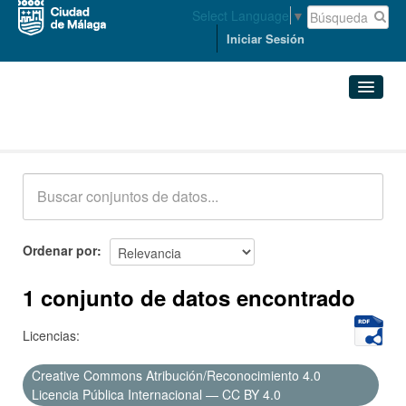
Select Language
▼
Iniciar Sesión
Conjuntos de datos
Conjuntos de datos
Organizaciones
Grupos
Ordenar por
Acerca de
1 conjunto de datos encontrado
Licencias:
Creative Commons Atribución/Reconocimiento 4.0
Licencia Pública Internacional — CC BY 4.0