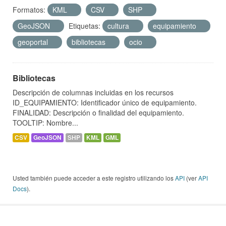
Formatos:
KML
CSV
SHP
GeoJSON
Etiquetas:
cultura
equipamiento
geoportal
bibliotecas
ocio
Bibliotecas
Descripción de columnas incluidas en los recursos
ID_EQUIPAMIENTO: Identificador único de equipamiento.
FINALIDAD: Descripción o finalidad del equipamiento.
TOOLTIP: Nombre...
CSV
GeoJSON
SHP
KML
GML
Usted también puede acceder a este registro utilizando los
API
(ver
API
Docs
).