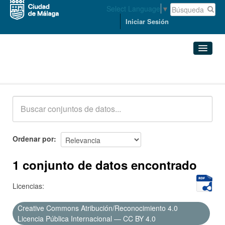
Select Language
▼
Iniciar Sesión
Conjuntos de datos
Conjuntos de datos
Organizaciones
Grupos
Ordenar por
Acerca de
1 conjunto de datos encontrado
Licencias:
Creative Commons Atribución/Reconocimiento 4.0
Licencia Pública Internacional — CC BY 4.0