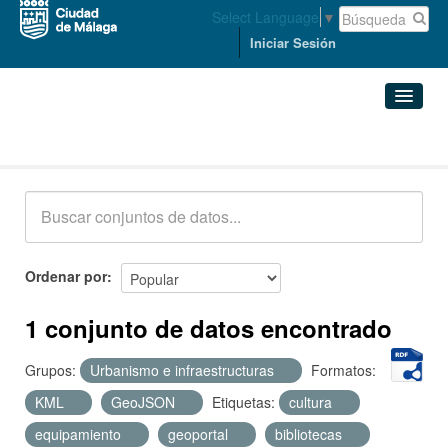
Select Language
▼
Iniciar Sesión
Conjuntos de datos
Conjuntos de datos
Organizaciones
Grupos
Ordenar por
Acerca de
1 conjunto de datos encontrado
Grupos:
Urbanismo e infraestructuras
Formatos:
KML
GeoJSON
Etiquetas:
cultura
equipamiento
geoportal
bibliotecas