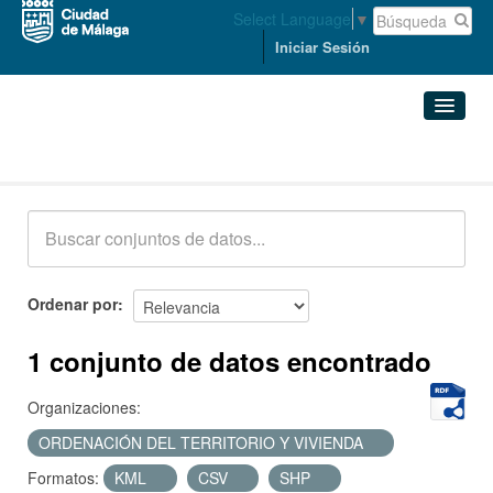
Select Language
▼
Iniciar Sesión
Conjuntos de datos
Conjuntos de datos
Organizaciones
Grupos
Ordenar por
Acerca de
1 conjunto de datos encontrado
Organizaciones:
ORDENACIÓN DEL TERRITORIO Y VIVIENDA
Formatos:
KML
CSV
SHP