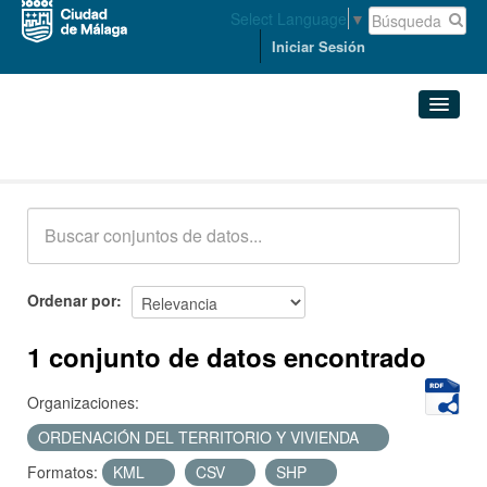
Select Language
▼
Iniciar Sesión
Conjuntos de datos
Conjuntos de datos
Organizaciones
Grupos
Ordenar por
Acerca de
1 conjunto de datos encontrado
Organizaciones:
ORDENACIÓN DEL TERRITORIO Y VIVIENDA
Formatos:
KML
CSV
SHP