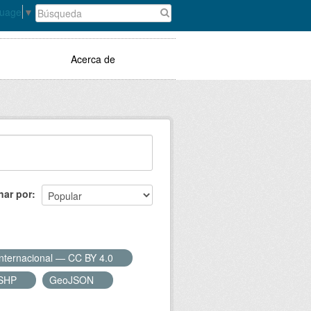
guage
▼
Acerca de
nar por
Internacional — CC BY 4.0
SHP
GeoJSON