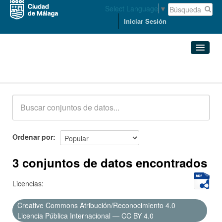
Select Language
▼
Iniciar Sesión
Conjuntos de datos
Conjuntos de datos
Organizaciones
Grupos
Ordenar por
Acerca de
3 conjuntos de datos encontrados
Licencias:
Creative Commons Atribución/Reconocimiento 4.0
Licencia Pública Internacional — CC BY 4.0