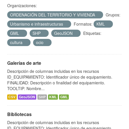
Organizaciones:
ORDENACIÓN DEL TERRITORIO Y VIVIENDA
Grupos:
Urbanismo e infraestructuras
Formatos:
KML
GML
SHP
GeoJSON
Etiquetas:
cultura
ocio
Galerías de arte
Descripción de columnas incluidas en los recursos
ID_EQUIPAMIENTO: Identificador único de equipamiento.
FINALIDAD: Descripción o finalidad del equipamiento.
TOOLTIP: Nombre...
CSV
GeoJSON
SHP
KML
GML
Bibliotecas
Descripción de columnas incluidas en los recursos
ID_EQUIPAMIENTO: Identificador único de equipamiento.