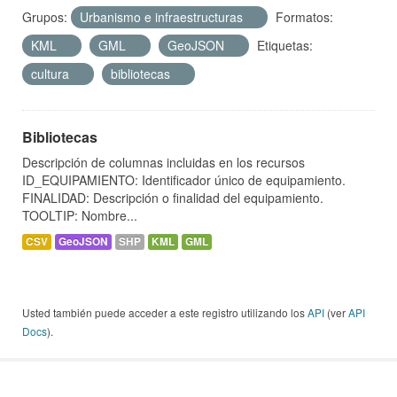
Grupos:
Urbanismo e infraestructuras
Formatos:
KML
GML
GeoJSON
Etiquetas:
cultura
bibliotecas
Bibliotecas
Descripción de columnas incluidas en los recursos
ID_EQUIPAMIENTO: Identificador único de equipamiento.
FINALIDAD: Descripción o finalidad del equipamiento.
TOOLTIP: Nombre...
CSV
GeoJSON
SHP
KML
GML
Usted también puede acceder a este registro utilizando los
API
(ver
API
Docs
).