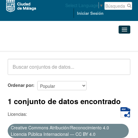
Select Language
▼
Iniciar Sesión
Conjuntos de datos
Conjuntos de datos
Organizaciones
Grupos
Ordenar por
Acerca de
1 conjunto de datos encontrado
Licencias:
Creative Commons Atribución/Reconocimiento 4.0
Licencia Pública Internacional — CC BY 4.0