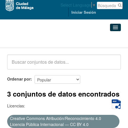
Select Language
▼
Iniciar Sesión
Conjuntos de datos
Conjuntos de datos
Organizaciones
Grupos
Ordenar por
Acerca de
3 conjuntos de datos encontrados
Licencias:
Creative Commons Atribución/Reconocimiento 4.0
Licencia Pública Internacional — CC BY 4.0