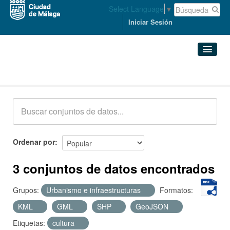
Select Language
▼
Iniciar Sesión
Conjuntos de datos
Conjuntos de datos
Organizaciones
Grupos
Ordenar por
Acerca de
3 conjuntos de datos encontrados
Grupos:
Urbanismo e infraestructuras
Formatos:
KML
GML
SHP
GeoJSON
Etiquetas:
cultura