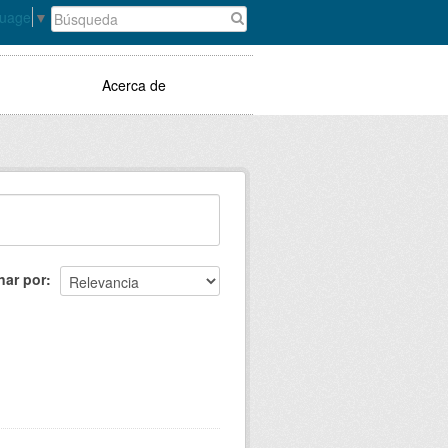
guage
▼
Acerca de
nar por