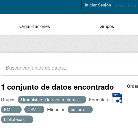
Iniciar Sesión
Select Lan
Organizaciones
Grupos
1 conjunto de datos encontrado
Orde
Grupos:
Urbanismo e infraestructuras
Formatos:
KML
CSV
Etiquetas:
cultura
bibliotecas