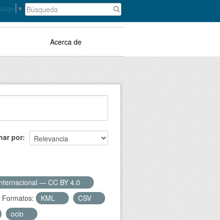
guage
▼
Acerca de
nar por
Internacional — CC BY 4.0
Formatos:
KML
CSV
ocio