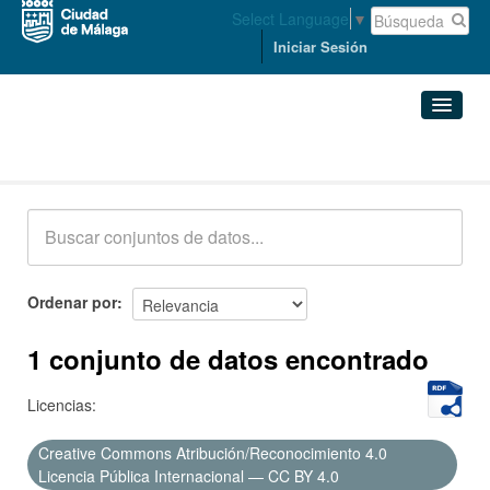
Select Language
▼
Iniciar Sesión
Conjuntos de datos
Conjuntos de datos
Organizaciones
Grupos
Ordenar por
Acerca de
1 conjunto de datos encontrado
Licencias:
Creative Commons Atribución/Reconocimiento 4.0
Licencia Pública Internacional — CC BY 4.0