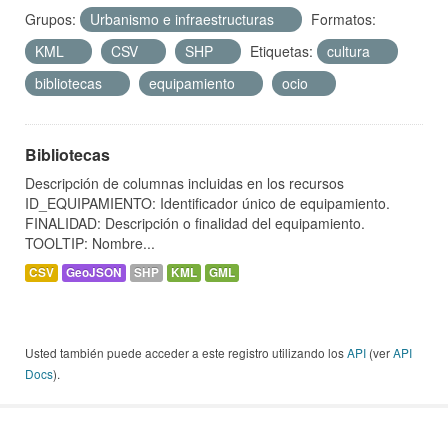
Grupos:
Urbanismo e infraestructuras
Formatos:
KML
CSV
SHP
Etiquetas:
cultura
bibliotecas
equipamiento
ocio
Bibliotecas
Descripción de columnas incluidas en los recursos
ID_EQUIPAMIENTO: Identificador único de equipamiento.
FINALIDAD: Descripción o finalidad del equipamiento.
TOOLTIP: Nombre...
CSV
GeoJSON
SHP
KML
GML
Usted también puede acceder a este registro utilizando los
API
(ver
API
Docs
).