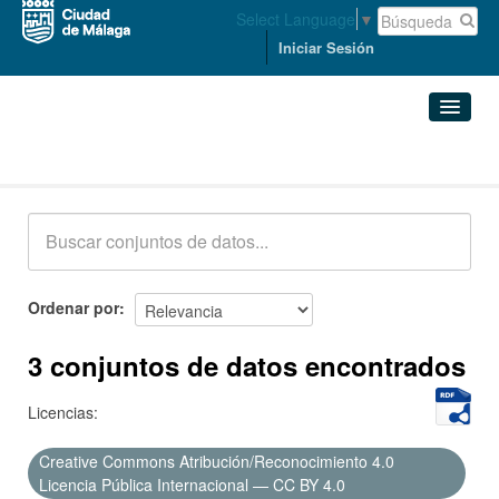
Select Language
▼
Iniciar Sesión
Conjuntos de datos
Conjuntos de datos
Organizaciones
Grupos
Ordenar por
Acerca de
3 conjuntos de datos encontrados
Licencias:
Creative Commons Atribución/Reconocimiento 4.0
Licencia Pública Internacional — CC BY 4.0