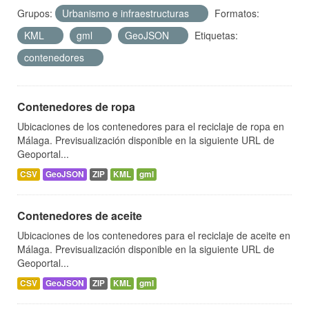
Grupos:
Urbanismo e infraestructuras
Formatos:
KML
gml
GeoJSON
Etiquetas:
contenedores
Contenedores de ropa
Ubicaciones de los contenedores para el reciclaje de ropa en
Málaga. Previsualización disponible en la siguiente URL de
Geoportal...
CSV
GeoJSON
ZIP
KML
gml
Contenedores de aceite
Ubicaciones de los contenedores para el reciclaje de aceite en
Málaga. Previsualización disponible en la siguiente URL de
Geoportal...
CSV
GeoJSON
ZIP
KML
gml