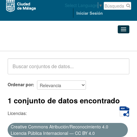
Select Language
▼
Iniciar Sesión
Conjuntos de datos
Conjuntos de datos
Organizaciones
Grupos
Ordenar por
Acerca de
1 conjunto de datos encontrado
Licencias:
Creative Commons Atribución/Reconocimiento 4.0
Licencia Pública Internacional — CC BY 4.0