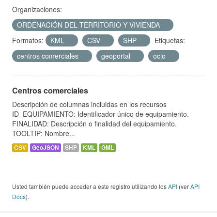
Organizaciones:
ORDENACIÓN DEL TERRITORIO Y VIVIENDA
Formatos:
KML
CSV
SHP
Etiquetas:
centros comerciales
geoportal
ocio
Centros comerciales
Descripción de columnas incluidas en los recursos
ID_EQUIPAMIENTO: Identificador único de equipamiento.
FINALIDAD: Descripción o finalidad del equipamiento.
TOOLTIP: Nombre...
CSV
GeoJSON
SHP
KML
GML
Usted también puede acceder a este registro utilizando los
API
(ver
API
Docs
).