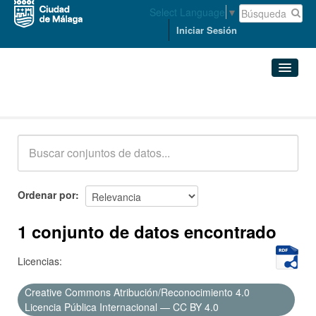
Select Language
▼
Iniciar Sesión
Conjuntos de datos
Conjuntos de datos
Organizaciones
Grupos
Ordenar por
Acerca de
1 conjunto de datos encontrado
Licencias:
Creative Commons Atribución/Reconocimiento 4.0
Licencia Pública Internacional — CC BY 4.0