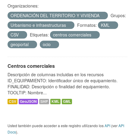
Organizaciones:
ORDENACIÓN DEL TERRITORIO Y VIVIENDA
Grupos:
Urbanismo e infraestructuras
Formatos:
KML
CSV
Etiquetas:
centros comerciales
geoportal
ocio
Centros comerciales
Descripción de columnas incluidas en los recursos
ID_EQUIPAMIENTO: Identificador único de equipamiento.
FINALIDAD: Descripción o finalidad del equipamiento.
TOOLTIP: Nombre...
CSV
GeoJSON
SHP
KML
GML
Usted también puede acceder a este registro utilizando los
API
(ver
API
Docs
).