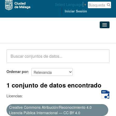
Select Language
▼
Iniciar Sesión
Conjuntos de datos
Conjuntos de datos
Organizaciones
Grupos
Ordenar por
Acerca de
1 conjunto de datos encontrado
Licencias:
Creative Commons Atribución/Reconocimiento 4.0
Licencia Pública Internacional — CC BY 4.0