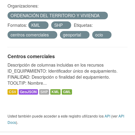
Organizaciones:
ORDENACIÓN DEL TERRITORIO Y VIVIENDA
Formatos:
KML
SHP
Etiquetas:
centros comerciales
geoportal
ocio
Centros comerciales
Descripción de columnas incluidas en los recursos
ID_EQUIPAMIENTO: Identificador único de equipamiento.
FINALIDAD: Descripción o finalidad del equipamiento.
TOOLTIP: Nombre...
CSV
GeoJSON
SHP
KML
GML
Usted también puede acceder a este registro utilizando los
API
(ver
API
Docs
).