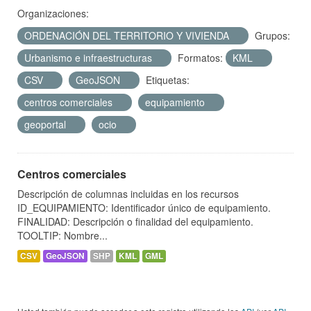
Organizaciones:
ORDENACIÓN DEL TERRITORIO Y VIVIENDA
Grupos:
Urbanismo e infraestructuras
Formatos:
KML
CSV
GeoJSON
Etiquetas:
centros comerciales
equipamiento
geoportal
ocio
Centros comerciales
Descripción de columnas incluidas en los recursos
ID_EQUIPAMIENTO: Identificador único de equipamiento.
FINALIDAD: Descripción o finalidad del equipamiento.
TOOLTIP: Nombre...
CSV
GeoJSON
SHP
KML
GML