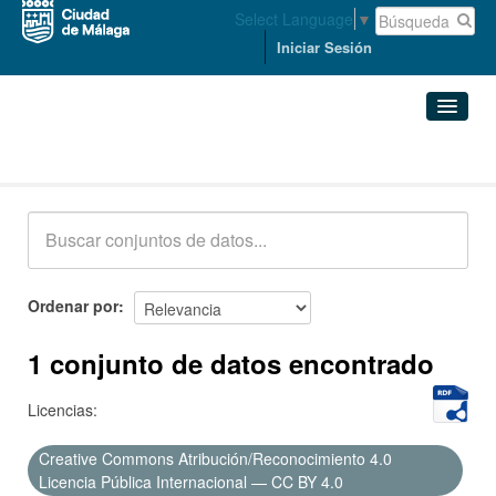
Select Language
▼
Iniciar Sesión
Conjuntos de datos
Conjuntos de datos
Organizaciones
Grupos
Ordenar por
Acerca de
1 conjunto de datos encontrado
Licencias:
Creative Commons Atribución/Reconocimiento 4.0
Licencia Pública Internacional — CC BY 4.0