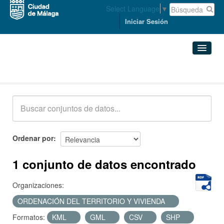
Select Language
▼
Iniciar Sesión
Conjuntos de datos
Conjuntos de datos
Organizaciones
Grupos
Ordenar por
Acerca de
1 conjunto de datos encontrado
Organizaciones:
ORDENACIÓN DEL TERRITORIO Y VIVIENDA
Formatos:
KML
GML
CSV
SHP