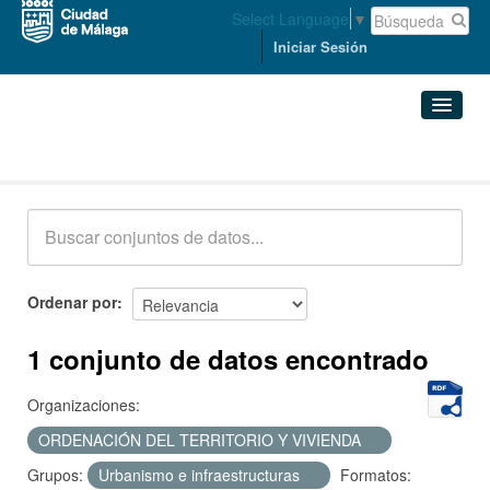
Select Language
▼
Iniciar Sesión
Conjuntos de datos
Conjuntos de datos
Organizaciones
Grupos
Ordenar por
Acerca de
1 conjunto de datos encontrado
Organizaciones:
ORDENACIÓN DEL TERRITORIO Y VIVIENDA
Grupos:
Urbanismo e infraestructuras
Formatos: