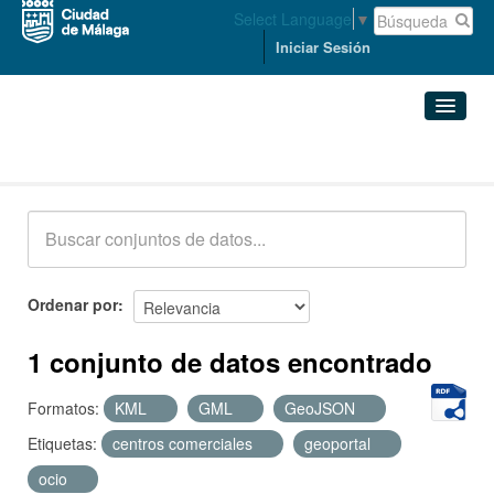
Select Language
▼
Iniciar Sesión
Conjuntos de datos
Conjuntos de datos
Organizaciones
Grupos
Ordenar por
Acerca de
1 conjunto de datos encontrado
Formatos:
KML
GML
GeoJSON
Etiquetas:
centros comerciales
geoportal
ocio