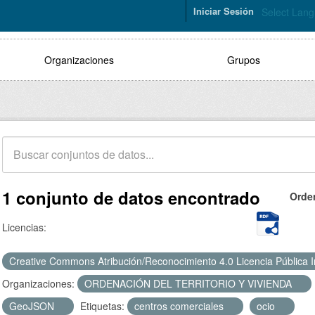
Iniciar Sesión
Select Lan
Organizaciones
Grupos
1 conjunto de datos encontrado
Orde
Licencias:
Creative Commons Atribución/Reconocimiento 4.0 Licencia Pública 
Organizaciones:
ORDENACIÓN DEL TERRITORIO Y VIVIENDA
GeoJSON
Etiquetas:
centros comerciales
ocio