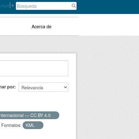
guage
▼
Acerca de
nar por
Internacional — CC BY 4.0
Formatos:
KML