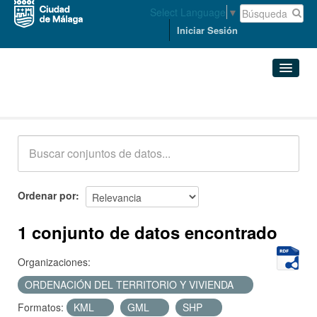
Select Language
▼
Iniciar Sesión
Conjuntos de datos
Conjuntos de datos
Organizaciones
Grupos
Ordenar por
Acerca de
1 conjunto de datos encontrado
Organizaciones:
ORDENACIÓN DEL TERRITORIO Y VIVIENDA
Formatos:
KML
GML
SHP