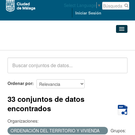
Select Language
▼
Iniciar Sesión
Conjuntos de datos
Conjuntos de datos
Organizaciones
Grupos
Ordenar por
Acerca de
33 conjuntos de datos
encontrados
Organizaciones:
ORDENACIÓN DEL TERRITORIO Y VIVIENDA
Grupos: