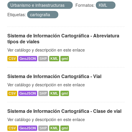
Urbanismo e infraestructuras
Formatos:
KML
Etiquetas:
cartografia
Sistema de Información Cartográfica - Abreviatura
tipos de viales
Ver catálogo y descripción en este enlace
CSV
GeoJSON
SHP
KML
gml
Sistema de Información Cartográfica - Vial
Ver catálogo y descripción en este enlace
CSV
GeoJSON
SHP
KML
gml
Sistema de Información Cartográfica - Clase de vial
Ver catálogo y descripción en este enlace
CSV
GeoJSON
SHP
KML
gml